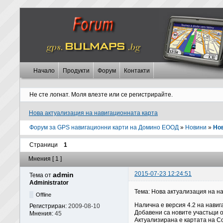
Начало
Продукти
Форум
Контакти
Не сте логнат.
Моля влезте или се регистрирайте.
Нова актуализация на навигационната карта
Форум за GPS навигационни карти на Домино ЕООД
»
Новини
»
Нов
Страници
1
Мнения [ 1 ]
2015-07-23 12:24:51
admin
Тема от
Administrator
Тема: Нова актуализация на н
Offline
Налична е версия 4.2 на навиг
Регистриран:
2009-08-10
Добавени са новите участьци 
Мнения:
45
Актуализирана е картата на С