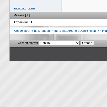
на admin
сайт
Мнения [ 1 ]
Страници
1
Форум за GPS навигационни карти на Домино ЕООД
»
Новини
»
Нов
Отвори форум: